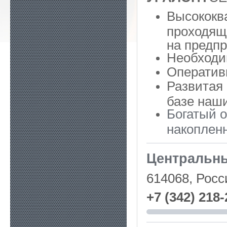
Высококв
проходящ
на предпр
Необходи
Оператив
Развитая 
базе наш
Богатый 
накопленн
Центральн
614068, Росси
+7 (342) 218-