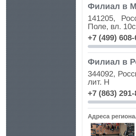
Филиал в 
141205, Рос
Поле, вл. 10с
+7 (499) 608-
Филиал в Р
344092, Росси
лит. Н
+7 (863) 291-
Адреса регион