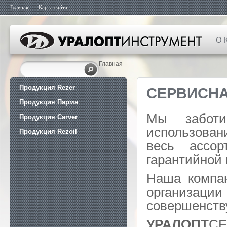
Главная
Карта сайта
О 
Главная
Продукция Rezer
СЕРВИСН
Продукция Парма
Мы забот
Продукция Carver
использован
Продукция Rezoil
весь ассор
гарантийной 
Наша компан
организац
совершенству
УРАЛОПТ
СЕ