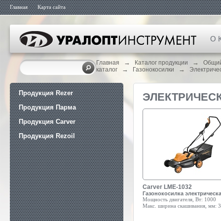
Главная
Карта сайта
О 
→
→
Главная
Каталог продукции
Общи
→
→
каталог
Газонокосилки
Электриче
Продукция Rezer
ЭЛЕКТРИЧЕС
Продукция Парма
Продукция Carver
Продукция Rezoil
Carver LME-1032
Газонокосилка электрическ
Мощность двигателя, Вт:
1000
Макс. ширина скашивания, мм:
3