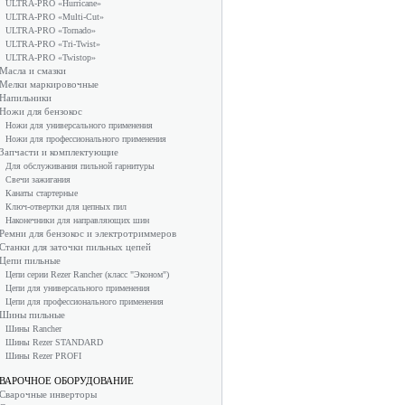
ULTRA-PRO «Hurricane»
ULTRA-PRO «Multi-Cut»
ULTRA-PRO «Tornado»
ULTRA-PRO «Tri-Twist»
ULTRA-PRO «Twistop»
Масла и смазки
Мелки маркировочные
Напильники
Ножи для бензокос
Ножи для универсального применения
Ножи для профессионального применения
Запчасти и комплектующие
Для обслуживания пильной гарнитуры
Свечи зажигания
Канаты стартерные
Ключ-отвертки для цепных пил
Наконечники для направляющих шин
Ремни для бензокос и электротриммеров
Станки для заточки пильных цепей
Цепи пильные
Цепи серии Rezer Rancher (класс "Эконом")
Цепи для универсального применения
Цепи для профессионального применения
Шины пильные
Шины Rancher
Шины Rezer STANDARD
Шины Rezer PROFI
ВАРОЧНОЕ ОБОРУДОВАНИЕ
Сварочные инверторы