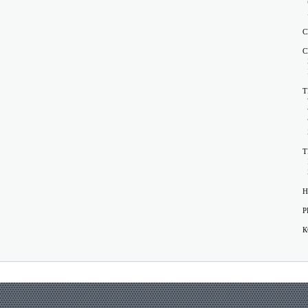
С
С
Т
Т
Н
Р
К