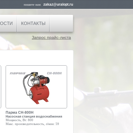
zakaz@uralopt.ru
пишите нам
ОСТИ
КОНТАКТЫ
Запрос прайс-листа
Парма СН-800Н
Насосная станция водоснабжения
Мощность, Вт:
800
Макс. производительность, л/мин:
59