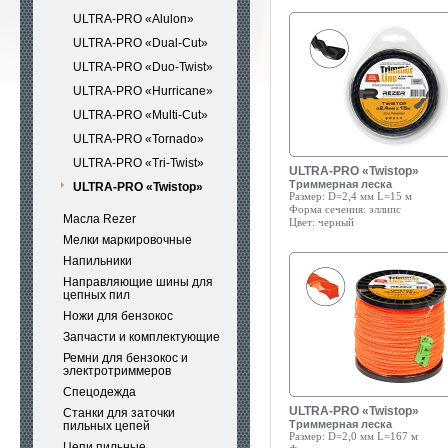
ULTRA-PRO «Alulon»
ULTRA-PRO «Dual-Cut»
ULTRA-PRO «Duo-Twist»
ULTRA-PRO «Hurricane»
ULTRA-PRO «Multi-Cut»
ULTRA-PRO «Tornado»
ULTRA-PRO «Tri-Twist»
ULTRA-PRO «Twistop»
Триммерная леска
ULTRA-PRO «Twistop»
Размер:
D=2,4 мм L=15 м
Форма сечения:
эллипс
Масла Rezer
Цвет:
черный
Мелки маркировочные
Напильники
Направляющие шины для
цепных пил
Ножи для бензокос
Запчасти и комплектующие
Ремни для бензокос и
электротриммеров
Спецодежда
ULTRA-PRO «Twistop»
Станки для заточки
Триммерная леска
пильных цепей
Размер:
D=2,0 мм L=167 м
Цепи пильные