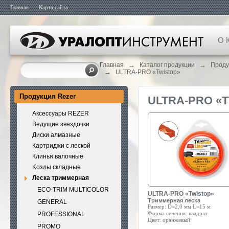
Главная
Карта сайта
О 
→
→
Главная
Каталог продукции
Проду
→
ULTRA-PRO «Twistop»
Продукция Rezer
ULTRA-PRO «
Аксессуары REZER
Ведущие звездочки
Диски алмазные
Картриджи с леской
Клинья валочные
Kозлы складные
Леска триммерная
ECO-TRIM MULTICOLOR
ULTRA-PRO «Twistop»
Триммерная леска
GENERAL
Размер:
D=2,0 мм L=15 м
Форма сечения:
квадрат
PROFESSIONAL
Цвет:
оранжевый
PROMO