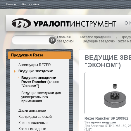
Главная
Карта сайта
О 
→
→
Главная
Каталог продукции
Проду
→
звездочки
Ведущие звездочки Rezer Ra
Продукция Rezer
ВЕДУЩИЕ ЗВЕ
"ЭКОНОМ")
Аксессуары REZER
Ведущие звездочки
Ведущие звездочки
Rezer Rancher (класс
"Эконом")
Ведущие звездочки для
универсального
применения
Диски алмазные
Картриджи с леской
Rezer Rancher SP 100962
Звездочка ведущая
Клинья валочные
Для бензопил:
STIHL MS 180, 23
Kозлы складные
(3/8")