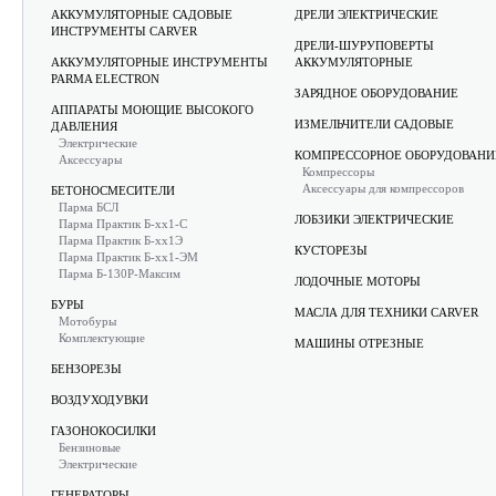
АККУМУЛЯТОРНЫЕ САДОВЫЕ
ДРЕЛИ ЭЛЕКТРИЧЕСКИЕ
ИНСТРУМЕНТЫ CARVER
ДРЕЛИ-ШУРУПОВЕРТЫ
АККУМУЛЯТОРНЫЕ ИНСТРУМЕНТЫ
АККУМУЛЯТОРНЫЕ
PARMA ELECTRON
ЗАРЯДНОЕ ОБОРУДОВАНИЕ
АППАРАТЫ МОЮЩИЕ ВЫСОКОГО
ИЗМЕЛЬЧИТЕЛИ САДОВЫЕ
ДАВЛЕНИЯ
Электрические
КОМПРЕССОРНОЕ ОБОРУДОВАНИ
Аксессуары
Компрессоры
Аксессуары для компрессоров
БЕТОНОСМЕСИТЕЛИ
Парма БСЛ
ЛОБЗИКИ ЭЛЕКТРИЧЕСКИЕ
Парма Практик Б-хх1-С
Парма Практик Б-хх1Э
КУСТОРЕЗЫ
Парма Практик Б-хх1-ЭМ
Парма Б-130Р-Максим
ЛОДОЧНЫЕ МОТОРЫ
БУРЫ
МАСЛА ДЛЯ ТЕХНИКИ CARVER
Мотобуры
Комплектующие
МАШИНЫ ОТРЕЗНЫЕ
БЕНЗОРЕЗЫ
ВОЗДУХОДУВКИ
ГАЗОНОКОСИЛКИ
Бензиновые
Электрические
ГЕНЕРАТОРЫ