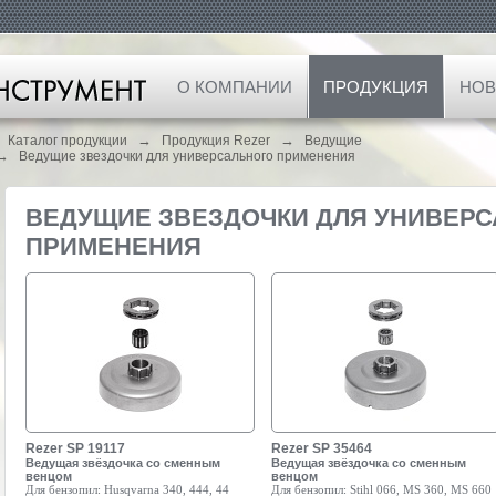
О КОМПАНИИ
ПРОДУКЦИЯ
НОВ
→
→
Каталог продукции
Продукция Rezer
Ведущие
→
Ведущие звездочки для универсального применения
ВЕДУЩИЕ ЗВЕЗДОЧКИ ДЛЯ УНИВЕР
ПРИМЕНЕНИЯ
Rezer SP 19117
Rezer SP 35464
Ведущая звёздочка со сменным
Ведущая звёздочка со сменным
венцом
венцом
Для бензопил:
Husqvarna 340, 444, 44
Для бензопил:
Stihl 066, MS 360, MS 660