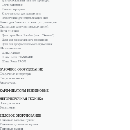
Для обслуживания пильной гарнитуры
Свечи зажигания
Канаты стартерные
Ключ-отвертки для цепных пил
Наконечники для направляющих шин
Ремни для бензокос и электротриммеров
Станки для заточки пильных цепей
Цепи пильные
Цепи серии Rezer Rancher (класс "Эконом")
Цепи для универсального применения
Цепи для профессионального применения
Шины пильные
Шины Rancher
Шины Rezer STANDARD
Шины Rezer PROFI
ВАРОЧНОЕ ОБОРУДОВАНИЕ
Сварочные инверторы
Сварочные маски
Аксессуары
КАРИФИКАТОРЫ БЕНЗИНОВЫЕ
НЕГОУБОРОЧНАЯ ТЕХНИКА
Электрическая
Бензиновая
ЕПЛОВОЕ ОБОРУДОВАНИЕ
Тепловые газовые пушки
Тепловые дизельные пушки
Тепловые пушки