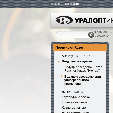
Главная
Карта сайта
→
Главная
звездочки
Продукция Rezer
Аксессуары REZER
Ведущие звездочки
Ведущие звездочки Rezer
Rancher (класс "Эконом")
Ведущие звездочки для
универсального
применения
Диски алмазные
Картриджи с леской
Клинья валочные
Kозлы складные