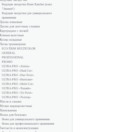
Ведущие звездочки Rezer Rancher (класс
"Эконом")
Ведущие звездочки для универсального
применения
Диски алмазные
Диски для заточных станков
Картриджи с леской
Клинья валочные
Козлы складные
Леска триммерная
ECO-TRIM MULTICOLOR
GENERAL
PROFESSIONAL
PROMO
ULTRA-PRO «Alulon»
ULTRA-PRO «Dual-Cut»
ULTRA-PRO «Duo-Twist»
ULTRA-PRO «Hurricane»
ULTRA-PRO «Multi-Cut»
ULTRA-PRO «Tornado»
ULTRA-PRO «Tri-Twist»
ULTRA-PRO «Twistop»
Масла и смазки
Мелки маркировочные
Напильники
Ножи для бензокос
Ножи для универсального применения
Ножи для профессионального применения
Запчасти и комплектующие