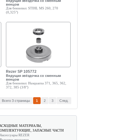
Ведущая звёздочка со сменным
венцом
Для бензопил:
STIHL MS 260, 270
(0,325")
Rezer SP 105772
Ведущая звёздочка со сменным
венцом
Для бензопил:
Husquarna 371, 365, 362,
372, 385 (3/8")
Всего 3 страницы
1
2
3
След.
АСХОДНЫЕ МАТЕРИАЛЫ,
ОМПЛЕКТУЮЩИЕ, ЗАПАСНЫЕ ЧАСТИ
Аксессуары REZER
Ведущие звездочки