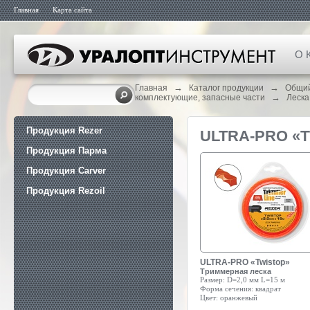
Главная
Карта сайта
О 
→
→
Главная
Каталог продукции
Общий
→
комплектующие, запасные части
Леска
Продукция Rezer
ULTRA-PRO «
Продукция Парма
Продукция Carver
Продукция Rezoil
ULTRA-PRO «Twistop»
Триммерная леска
Размер:
D=2,0 мм L=15 м
Форма сечения:
квадрат
Цвет:
оранжевый