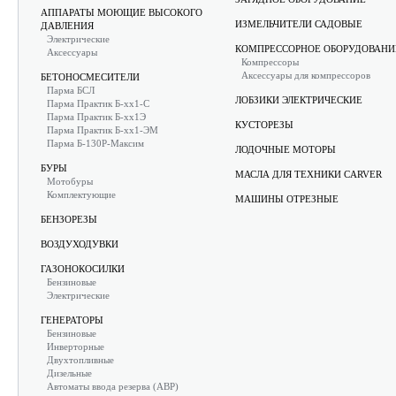
АППАРАТЫ МОЮЩИЕ ВЫСОКОГО
ИЗМЕЛЬЧИТЕЛИ САДОВЫЕ
ДАВЛЕНИЯ
Электрические
КОМПРЕССОРНОЕ ОБОРУДОВАНИ
Аксессуары
Компрессоры
Аксессуары для компрессоров
БЕТОНОСМЕСИТЕЛИ
Парма БСЛ
ЛОБЗИКИ ЭЛЕКТРИЧЕСКИЕ
Парма Практик Б-хх1-С
Парма Практик Б-хх1Э
КУСТОРЕЗЫ
Парма Практик Б-хх1-ЭМ
Парма Б-130Р-Максим
ЛОДОЧНЫЕ МОТОРЫ
БУРЫ
МАСЛА ДЛЯ ТЕХНИКИ CARVER
Мотобуры
Комплектующие
МАШИНЫ ОТРЕЗНЫЕ
БЕНЗОРЕЗЫ
ВОЗДУХОДУВКИ
ГАЗОНОКОСИЛКИ
Бензиновые
Электрические
ГЕНЕРАТОРЫ
Бензиновые
Инверторные
Двухтопливные
Дизельные
Автоматы ввода резерва (АВР)