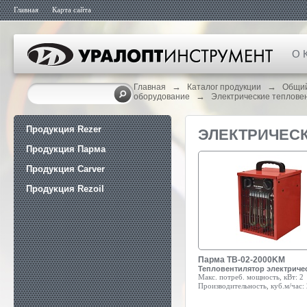
Главная
Карта сайта
О 
→
→
Главная
Каталог продукции
Общий
→
оборудование
Электрические теплове
Продукция Rezer
ЭЛЕКТРИЧЕС
Продукция Парма
Продукция Carver
Продукция Rezoil
Парма ТВ-02-2000KM
Тепловентилятор электриче
Макс. потреб. мощность, кВт:
2
Производительность, куб.м/час: