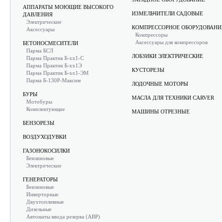
АППАРАТЫ МОЮЩИЕ ВЫСОКОГО
ИЗМЕЛЬЧИТЕЛИ САДОВЫЕ
ДАВЛЕНИЯ
Электрические
КОМПРЕССОРНОЕ ОБОРУДОВАНИ
Аксессуары
Компрессоры
Аксессуары для компрессоров
БЕТОНОСМЕСИТЕЛИ
Парма БСЛ
ЛОБЗИКИ ЭЛЕКТРИЧЕСКИЕ
Парма Практик Б-хх1-С
Парма Практик Б-хх1Э
КУСТОРЕЗЫ
Парма Практик Б-хх1-ЭМ
Парма Б-130Р-Максим
ЛОДОЧНЫЕ МОТОРЫ
БУРЫ
МАСЛА ДЛЯ ТЕХНИКИ CARVER
Мотобуры
Комплектующие
МАШИНЫ ОТРЕЗНЫЕ
БЕНЗОРЕЗЫ
ВОЗДУХОДУВКИ
ГАЗОНОКОСИЛКИ
Бензиновые
Электрические
ГЕНЕРАТОРЫ
Бензиновые
Инверторные
Двухтопливные
Дизельные
Автоматы ввода резерва (АВР)