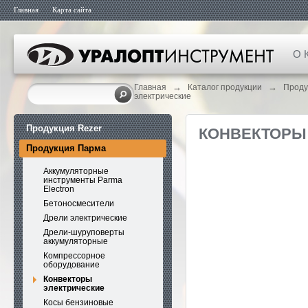
Главная
Карта сайта
О 
→
→
Главная
Каталог продукции
Проду
электрические
Продукция Rezer
КОНВЕКТОРЫ
Продукция Парма
Аккумуляторные
инструменты Parma
Electron
Бетоносмесители
Дрели электрические
Дрели-шуруповерты
аккумуляторные
Компрессорное
оборудование
Конвекторы
электрические
Косы бензиновые