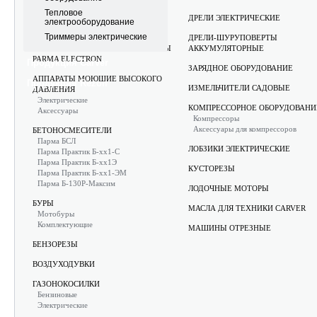
Тепловое
АККУМУЛЯТОРНЫЕ САДОВЫЕ
ДРЕЛИ ЭЛЕКТРИЧЕСКИЕ
электрооборудование
ИНСТРУМЕНТЫ CARVER
Триммеры электрические
ДРЕЛИ-ШУРУПОВЕРТЫ
АККУМУЛЯТОРНЫЕ ИНСТРУМЕНТЫ
АККУМУЛЯТОРНЫЕ
PARMA ELECTRON
Продукция Carver
ЗАРЯДНОЕ ОБОРУДОВАНИЕ
АППАРАТЫ МОЮЩИЕ ВЫСОКОГО
Продукция Rezoil
ИЗМЕЛЬЧИТЕЛИ САДОВЫЕ
ДАВЛЕНИЯ
Электрические
КОМПРЕССОРНОЕ ОБОРУДОВАНИ
Аксессуары
Компрессоры
Аксессуары для компрессоров
БЕТОНОСМЕСИТЕЛИ
Парма БСЛ
ЛОБЗИКИ ЭЛЕКТРИЧЕСКИЕ
Парма Практик Б-хх1-С
Парма Практик Б-хх1Э
КУСТОРЕЗЫ
Парма Практик Б-хх1-ЭМ
Парма Б-130Р-Максим
ЛОДОЧНЫЕ МОТОРЫ
БУРЫ
МАСЛА ДЛЯ ТЕХНИКИ CARVER
Мотобуры
Комплектующие
МАШИНЫ ОТРЕЗНЫЕ
БЕНЗОРЕЗЫ
ВОЗДУХОДУВКИ
ГАЗОНОКОСИЛКИ
Бензиновые
Электрические