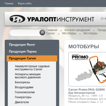
Главная
Карта сайта
О 
→
→
Главная
Каталог продукции
Проду
→
→
Carver
Мотобуры
Мотобуры
Продукция Rezer
МОТОБУРЫ
Продукция Парма
Продукция Carver
Аккумуляторные садовые
инструменты Carver
Аппараты моющие
высокого давления
Бензорезы
Воздуходувки
Carver Promo PAG–52/000
Газонокосилки
Бур бензомоторный
Мощность, Вт /л.с.:
1400 / 1,9
Генераторы
Рабочий объем цилиндра, куб.см
Объем топливного бака, л:
1,2
Двигатели