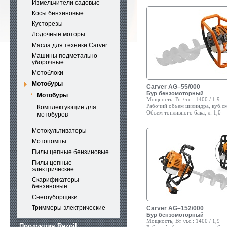
Измельчители садовые
Косы бензиновые
Кусторезы
Лодочные моторы
Масла для техники Carver
Машины подметально-
уборочные
Мотоблоки
Мотобуры
Carver AG–55/000
Бур бензомоторный
Мотобуры
Мощность, Вт /л.с.:
1400 / 1,9
Рабочий объем цилиндра, куб.см
Комплектующие для
Объем топливного бака, л:
1,0
мотобуров
Мотокультиваторы
Мотопомпы
Пилы цепные бензиновые
Пилы цепные
электрические
Скарификаторы
бензиновые
Снегоуборщики
Триммеры электрические
Carver AG–152/000
Бур бензомоторный
Мощность, Вт /л.с.:
1400 / 1,9
Продукция Rezoil