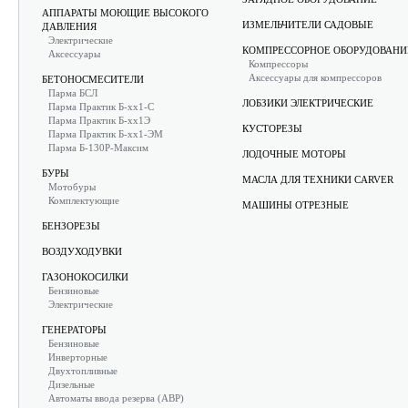
АППАРАТЫ МОЮЩИЕ ВЫСОКОГО
ИЗМЕЛЬЧИТЕЛИ САДОВЫЕ
ДАВЛЕНИЯ
Электрические
КОМПРЕССОРНОЕ ОБОРУДОВАНИ
Аксессуары
Компрессоры
Аксессуары для компрессоров
БЕТОНОСМЕСИТЕЛИ
Парма БСЛ
ЛОБЗИКИ ЭЛЕКТРИЧЕСКИЕ
Парма Практик Б-хх1-С
Парма Практик Б-хх1Э
КУСТОРЕЗЫ
Парма Практик Б-хх1-ЭМ
Парма Б-130Р-Максим
ЛОДОЧНЫЕ МОТОРЫ
БУРЫ
МАСЛА ДЛЯ ТЕХНИКИ CARVER
Мотобуры
Комплектующие
МАШИНЫ ОТРЕЗНЫЕ
БЕНЗОРЕЗЫ
ВОЗДУХОДУВКИ
ГАЗОНОКОСИЛКИ
Бензиновые
Электрические
ГЕНЕРАТОРЫ
Бензиновые
Инверторные
Двухтопливные
Дизельные
Автоматы ввода резерва (АВР)