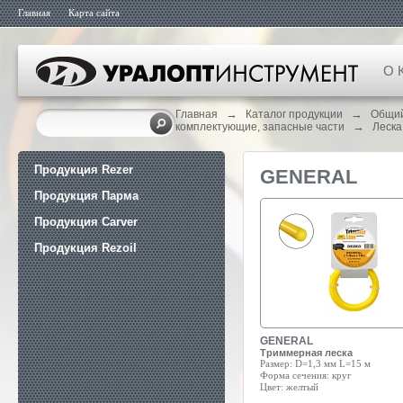
Главная
Карта сайта
О 
→
→
Главная
Каталог продукции
Общий
→
комплектующие, запасные части
Леска
Продукция Rezer
GENERAL
Продукция Парма
Продукция Carver
Продукция Rezoil
GENERAL
Триммерная леска
Размер:
D=1,3 мм L=15 м
Форма сечения:
круг
Цвет:
желтый