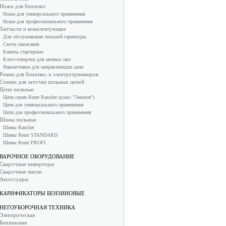
Ножи для бензокос
Ножи для универсального применения
Ножи для профессионального применения
Запчасти и комплектующие
Для обслуживания пильной гарнитуры
Свечи зажигания
Канаты стартерные
Ключ-отвертки для цепных пил
Наконечники для направляющих шин
Ремни для бензокос и электротриммеров
Станки для заточки пильных цепей
Цепи пильные
Цепи серии Rezer Rancher (класс "Эконом")
Цепи для универсального применения
Цепи для профессионального применения
Шины пильные
Шины Rancher
Шины Rezer STANDARD
Шины Rezer PROFI
ВАРОЧНОЕ ОБОРУДОВАНИЕ
Сварочные инверторы
Сварочные маски
Аксессуары
КАРИФИКАТОРЫ БЕНЗИНОВЫЕ
НЕГОУБОРОЧНАЯ ТЕХНИКА
Электрическая
Бензиновая