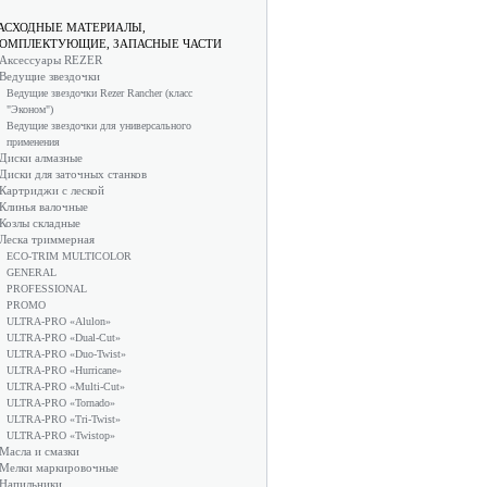
АСХОДНЫЕ МАТЕРИАЛЫ,
ОМПЛЕКТУЮЩИЕ, ЗАПАСНЫЕ ЧАСТИ
Аксессуары REZER
Ведущие звездочки
Ведущие звездочки Rezer Rancher (класс
"Эконом")
Ведущие звездочки для универсального
применения
Диски алмазные
Диски для заточных станков
Картриджи с леской
Клинья валочные
Козлы складные
Леска триммерная
ECO-TRIM MULTICOLOR
GENERAL
PROFESSIONAL
PROMO
ULTRA-PRO «Alulon»
ULTRA-PRO «Dual-Cut»
ULTRA-PRO «Duo-Twist»
ULTRA-PRO «Hurricane»
ULTRA-PRO «Multi-Cut»
ULTRA-PRO «Tornado»
ULTRA-PRO «Tri-Twist»
ULTRA-PRO «Twistop»
Масла и смазки
Мелки маркировочные
Напильники