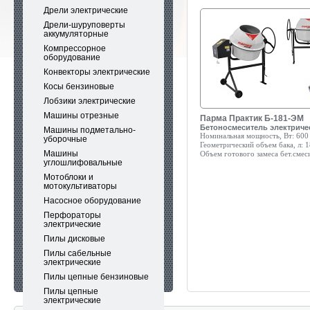
Дрели электрические
Дрели-шуруповерты
аккумуляторные
Компрессорное
оборудование
Конвекторы электрические
Косы бензиновые
Лобзики электрические
Машины отрезные
Парма Практик Б-181-ЭМ
Бетоносмеситель электриче
Машины подметально-
Номинальная мощность, Вт:
600
уборочные
Геометрический объем бака, л:
1
Машины
Объем готового замеса бет.смеси
углошлифовальные
Мотоблоки и
мотокультиваторы
Насосное оборудование
Перфораторы
электрические
Пилы дисковые
Пилы сабельные
электрические
Пилы цепные бензиновые
Пилы цепные
электрические