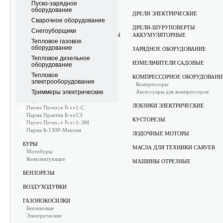
Пуско-зарядное
оборудование
АККУМУЛЯТОРНЫЕ САДОВЫЕ
ДРЕЛИ ЭЛЕКТРИЧЕСКИЕ
Сварочное оборудование
ИНСТРУМЕНТЫ CARVER
ДРЕЛИ-ШУРУПОВЕРТЫ
Снегоуборщики
АККУМУЛЯТОРНЫЕ ИНСТРУМЕНТЫ
АККУМУЛЯТОРНЫЕ
Тепловое газовое
PARMA ELECTRON
оборудование
ЗАРЯДНОЕ ОБОРУДОВАНИЕ
АППАРАТЫ МОЮЩИЕ ВЫСОКОГО
Тепловое дизельное
ИЗМЕЛЬЧИТЕЛИ САДОВЫЕ
ДАВЛЕНИЯ
оборудование
Электрические
Тепловое
КОМПРЕССОРНОЕ ОБОРУДОВАНИ
Аксессуары
электрооборудование
Компрессоры
Триммеры электрические
Аксессуары для компрессоров
БЕТОНОСМЕСИТЕЛИ
Парма БСЛ
ЛОБЗИКИ ЭЛЕКТРИЧЕСКИЕ
Парма Практик Б-хх1-С
Продукция Carver
Парма Практик Б-хх1Э
КУСТОРЕЗЫ
Парма Практик Б-хх1-ЭМ
Продукция Rezoil
Парма Б-130Р-Максим
ЛОДОЧНЫЕ МОТОРЫ
БУРЫ
МАСЛА ДЛЯ ТЕХНИКИ CARVER
Мотобуры
Комплектующие
МАШИНЫ ОТРЕЗНЫЕ
БЕНЗОРЕЗЫ
ВОЗДУХОДУВКИ
ГАЗОНОКОСИЛКИ
Бензиновые
Электрические