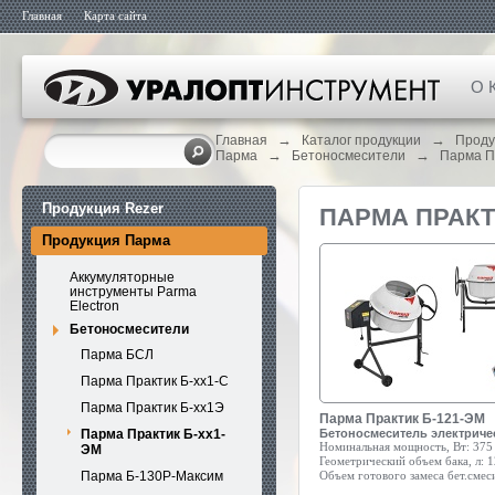
Главная
Карта сайта
О 
→
→
Главная
Каталог продукции
Проду
→
→
Парма
Бетоносмесители
Парма П
Продукция Rezer
ПАРМА ПРАКТ
Продукция Парма
Аккумуляторные
инструменты Parma
Electron
Бетоносмесители
Парма БСЛ
Парма Практик Б-хх1-С
Парма Практик Б-хх1Э
Парма Практик Б-121-ЭМ
Парма Практик Б-хх1-
Бетоносмеситель электриче
Номинальная мощность, Вт:
375
ЭМ
Геометрический объем бака, л:
1
Парма Б-130Р-Максим
Объем готового замеса бет.смеси