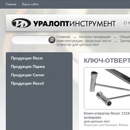
Главная
Карта сайта
О 
→
→
Главная
Каталог продукции
Общий
→
комплектующие, запасные части
Запча
отвертки для цепных пил
Продукция Rezer
КЛЮЧ-ОТВЕРТ
Продукция Парма
Продукция Carver
Продукция Rezoil
Ключ-отвертка Rezer 1319
шлицевая
для цепных пил
Подходит для бензопил:
Partner