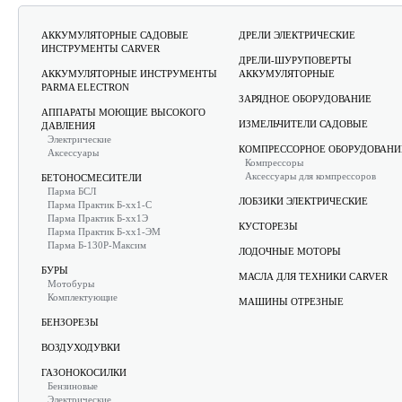
АККУМУЛЯТОРНЫЕ САДОВЫЕ
ДРЕЛИ ЭЛЕКТРИЧЕСКИЕ
ИНСТРУМЕНТЫ CARVER
ДРЕЛИ-ШУРУПОВЕРТЫ
АККУМУЛЯТОРНЫЕ ИНСТРУМЕНТЫ
АККУМУЛЯТОРНЫЕ
PARMA ELECTRON
ЗАРЯДНОЕ ОБОРУДОВАНИЕ
АППАРАТЫ МОЮЩИЕ ВЫСОКОГО
ИЗМЕЛЬЧИТЕЛИ САДОВЫЕ
ДАВЛЕНИЯ
Электрические
КОМПРЕССОРНОЕ ОБОРУДОВАНИ
Аксессуары
Компрессоры
Аксессуары для компрессоров
БЕТОНОСМЕСИТЕЛИ
Парма БСЛ
ЛОБЗИКИ ЭЛЕКТРИЧЕСКИЕ
Парма Практик Б-хх1-С
Парма Практик Б-хх1Э
КУСТОРЕЗЫ
Парма Практик Б-хх1-ЭМ
Парма Б-130Р-Максим
ЛОДОЧНЫЕ МОТОРЫ
БУРЫ
МАСЛА ДЛЯ ТЕХНИКИ CARVER
Мотобуры
Комплектующие
МАШИНЫ ОТРЕЗНЫЕ
БЕНЗОРЕЗЫ
ВОЗДУХОДУВКИ
ГАЗОНОКОСИЛКИ
Бензиновые
Электрические