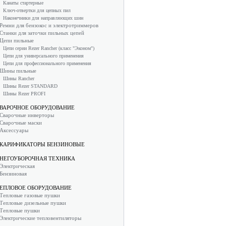
Канаты стартерные
Ключ-отвертки для цепных пил
Наконечники для направляющих шин
Ремни для бензокос и электротриммеров
Станки для заточки пильных цепей
Цепи пильные
Цепи серии Rezer Rancher (класс "Эконом")
Цепи для универсального применения
Цепи для профессионального применения
Шины пильные
Шины Rancher
Шины Rezer STANDARD
Шины Rezer PROFI
ВАРОЧНОЕ ОБОРУДОВАНИЕ
Сварочные инверторы
Сварочные маски
Аксессуары
КАРИФИКАТОРЫ БЕНЗИНОВЫЕ
НЕГОУБОРОЧНАЯ ТЕХНИКА
Электрическая
Бензиновая
ЕПЛОВОЕ ОБОРУДОВАНИЕ
Тепловые газовые пушки
Тепловые дизельные пушки
Тепловые пушки
Электрические тепловентиляторы