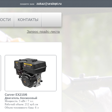
zakaz@uralopt.ru
пишите нам
ОСТИ
КОНТАКТЫ
Запрос прайс-листа
Carver EX210/6
Двигатель бензиновый
Мощность:
5 кВт / 7 л.с.
Рабочий объем:
212 куб.см
Объем топливного бака:
6 л