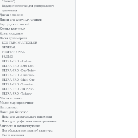
"Эконом")
Ведущие звездочки для универсального
применения
Диски алмазные
Диски для заточных станков
Картриджи с леской
Клинья валочные
Козлы складные
Леска триммерная
ECO-TRIM MULTICOLOR
GENERAL
PROFESSIONAL
PROMO
ULTRA-PRO «Alulon»
ULTRA-PRO «Dual-Cut»
ULTRA-PRO «Duo-Twist»
ULTRA-PRO «Hurricane»
ULTRA-PRO «Multi-Cut»
ULTRA-PRO «Tornado»
ULTRA-PRO «Tri-Twist»
ULTRA-PRO «Twistop»
Масла и смазки
Мелки маркировочные
Напильники
Ножи для бензокос
Ножи для универсального применения
Ножи для профессионального применения
Запчасти и комплектующие
Для обслуживания пильной гарнитуры
Свечи зажигания