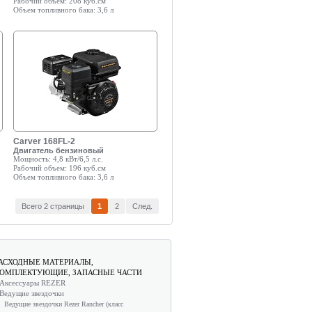
Рабочий объем:
208 куб.см
Объем топливного бака:
3,6 л
Carver 168FL-2
Двигатель бензиновый
Мощность:
4,8 кВт/6,5 л.с.
Рабочий объем:
196 куб.см
Объем топливного бака:
3,6 л
Всего 2 страницы
1
2
След.
АСХОДНЫЕ МАТЕРИАЛЫ,
ОМПЛЕКТУЮЩИЕ, ЗАПАСНЫЕ ЧАСТИ
Аксессуары REZER
Ведущие звездочки
Ведущие звездочки Rezer Rancher (класс