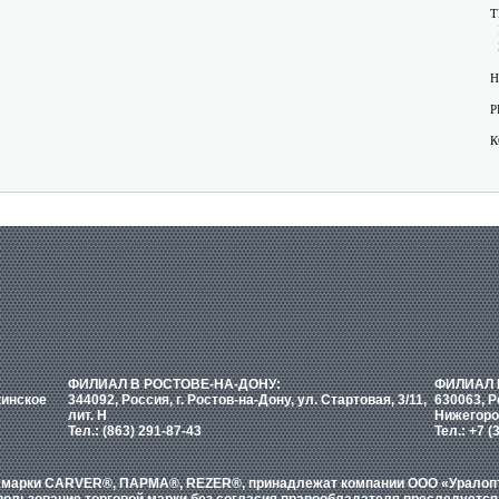
Т
Н
Р
К
ФИЛИАЛ В РОСТОВЕ-НА-ДОНУ:
ФИЛИАЛ 
кинское
344092, Россия, г. Ростов-на-Дону, ул. Стартовая, 3/11,
630063, Р
лит. Н
Нижегоро
Тел.: (863) 291-87-43
Тел.: +7 (
е марки CARVER®, ПАРМА®, REZER®, принадлежат компании ООО «Уралопти