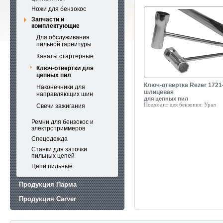
Ножи для бензокос
Запчасти и
комплектующие
Для обслуживания
пильной гарнитуры
Канаты стартерные
Ключ-отвертки для
цепных пил
Ключ-отвертка Rezer 1721
Наконечники для
шлицевая
направляющих шин
для цепных пил
Подходит для бензопил:
Урал
Свечи зажигания
Ремни для бензокос и
электротриммеров
Спецодежда
Станки для заточки
пильных цепей
Цепи пильные
Продукция Парма
Продукция Carver
Продукция Rezoil