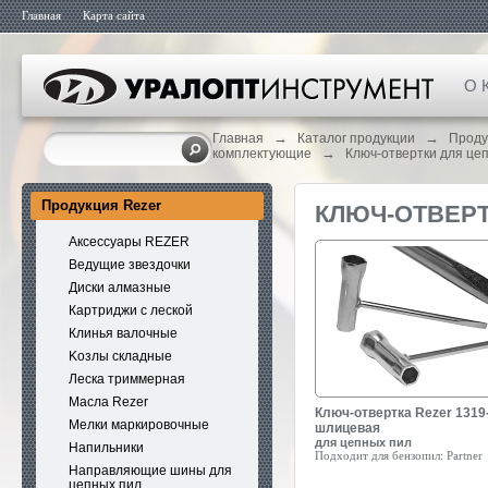
Главная
Карта сайта
О 
→
→
Главная
Каталог продукции
Проду
→
комплектующие
Ключ-отвертки для це
Продукция Rezer
КЛЮЧ-ОТВЕРТ
Аксессуары REZER
Ведущие звездочки
Диски алмазные
Картриджи с леской
Клинья валочные
Kозлы складные
Леска триммерная
Масла Rezer
Ключ-отвертка Rezer 1319
Мелки маркировочные
шлицевая
для цепных пил
Напильники
Подходит для бензопил:
Partner
Направляющие шины для
цепных пил