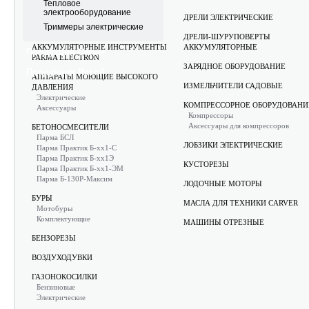
Тепловое
электрооборудование
АККУМУЛЯТОРНЫЕ САДОВЫЕ
ДРЕЛИ ЭЛЕКТРИЧЕСКИЕ
Триммеры электрические
ИНСТРУМЕНТЫ CARVER
ДРЕЛИ-ШУРУПОВЕРТЫ
АККУМУЛЯТОРНЫЕ ИНСТРУМЕНТЫ
АККУМУЛЯТОРНЫЕ
Продукция Carver
PARMA ELECTRON
ЗАРЯДНОЕ ОБОРУДОВАНИЕ
Продукция Rezoil
АППАРАТЫ МОЮЩИЕ ВЫСОКОГО
ИЗМЕЛЬЧИТЕЛИ САДОВЫЕ
ДАВЛЕНИЯ
Электрические
КОМПРЕССОРНОЕ ОБОРУДОВАНИ
Аксессуары
Компрессоры
Аксессуары для компрессоров
БЕТОНОСМЕСИТЕЛИ
Парма БСЛ
ЛОБЗИКИ ЭЛЕКТРИЧЕСКИЕ
Парма Практик Б-хх1-С
Парма Практик Б-хх1Э
КУСТОРЕЗЫ
Парма Практик Б-хх1-ЭМ
Парма Б-130Р-Максим
ЛОДОЧНЫЕ МОТОРЫ
БУРЫ
МАСЛА ДЛЯ ТЕХНИКИ CARVER
Мотобуры
Комплектующие
МАШИНЫ ОТРЕЗНЫЕ
БЕНЗОРЕЗЫ
ВОЗДУХОДУВКИ
ГАЗОНОКОСИЛКИ
Бензиновые
Электрические