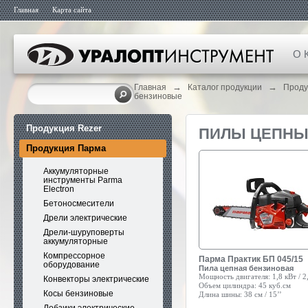
Главная
Карта сайта
О 
→
→
Главная
Каталог продукции
Проду
бензиновые
Продукция Rezer
ПИЛЫ ЦЕПНЫ
Продукция Парма
Аккумуляторные
инструменты Parma
Electron
Бетоносмесители
Дрели электрические
Дрели-шуруповерты
аккумуляторные
Компрессорное
Парма Практик БП 045/15
оборудование
Пила цепная бензиновая
Мощность двигателя:
1,8 кВт / 2,
Конвекторы электрические
Объем цилиндра:
45 куб.см
Косы бензиновые
Длина шины:
38 см / 15’’