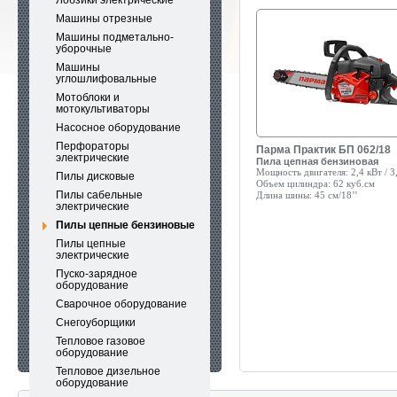
Лобзики электрические
Машины отрезные
Машины подметально-
уборочные
Машины
углошлифовальные
Мотоблоки и
мотокультиваторы
Насосное оборудование
Перфораторы
Парма Практик БП 062/18
электрические
Пила цепная бензиновая
Мощность двигателя:
2,4 кВт / 3,
Пилы дисковые
Объем цилиндра:
62 куб.см
Пилы сабельные
Длина шины:
45 см/18’’
электрические
Пилы цепные бензиновые
Пилы цепные
электрические
Пуско-зарядное
оборудование
Сварочное оборудование
Снегоуборщики
Тепловое газовое
оборудование
Тепловое дизельное
оборудование