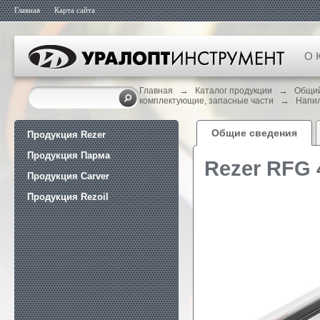
Главная
Карта сайта
О 
→
→
Главная
Каталог продукции
Общий
→
комплектующие, запасные части
Напи
Общие сведения
Продукция Rezer
Продукция Парма
Rezer RFG 
Продукция Carver
Продукция Rezoil