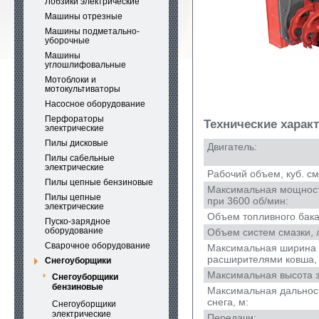
Лобзики электрические
Машины отрезные
Машины подметально-
уборочные
Машины
углошлифовальные
Мотоблоки и
мотокультиваторы
Насосное оборудование
Перфораторы
Технические харак
электрические
Пилы дисковые
Двигатель:
Пилы сабельные
электрические
Рабочий объем, куб. см
Пилы цепные бензиновые
Максимальная мощность,
Пилы цепные
при 3600 об/мин:
электрические
Объем топливного бака,
Пуско-зарядное
оборудование
Объем систем смазки, 
Сварочное оборудование
Максимальная ширина з
расширителями ковша, 
Снегоуборщики
Максимальная высота з
Снегоуборщики
бензиновые
Максимальная дальнос
снега, м:
Снегоуборщики
электрические
Передачи: