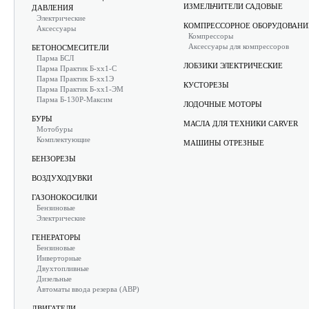
ИЗМЕЛЬЧИТЕЛИ САДОВЫЕ
ДАВЛЕНИЯ
Электрические
КОМПРЕССОРНОЕ ОБОРУДОВАНИ
Аксессуары
Компрессоры
Аксессуары для компрессоров
БЕТОНОСМЕСИТЕЛИ
Парма БСЛ
ЛОБЗИКИ ЭЛЕКТРИЧЕСКИЕ
Парма Практик Б-хх1-С
Парма Практик Б-хх1Э
КУСТОРЕЗЫ
Парма Практик Б-хх1-ЭМ
Парма Б-130Р-Максим
ЛОДОЧНЫЕ МОТОРЫ
БУРЫ
МАСЛА ДЛЯ ТЕХНИКИ CARVER
Мотобуры
Комплектующие
МАШИНЫ ОТРЕЗНЫЕ
БЕНЗОРЕЗЫ
ВОЗДУХОДУВКИ
ГАЗОНОКОСИЛКИ
Бензиновые
Электрические
ГЕНЕРАТОРЫ
Бензиновые
Инверторные
Двухтопливные
Дизельные
Автоматы ввода резерва (АВР)
ДВИГАТЕЛИ