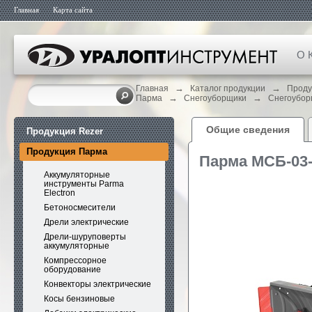
Главная
Карта сайта
О 
→
→
Главная
Каталог продукции
Проду
→
→
Парма
Снегоуборщики
Снегоубор
Общие сведения
Продукция Rezer
Продукция Парма
Парма МСБ-03
Аккумуляторные
инструменты Parma
Electron
Бетоносмесители
Дрели электрические
Дрели-шуруповерты
аккумуляторные
Компрессорное
оборудование
Конвекторы электрические
Косы бензиновые