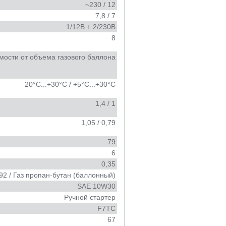
~230 / 12
7,8 / 7
1/12В + 2/230В
8
имости от объема газового баллона
–20°С...+30°С / +5°С...+30°С
1,4 / 1
1,05 / 0,79
79
6
0,35
2 / Газ пропан-бутан (баллонный)
SAE 10W30
Ручной стартер
F7TC
67