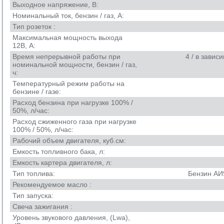
Выходное напряжение, В:
Номинальный ток, бензин / газ, А:
Тип розеток :
Максимальная мощность выхода
12В, А:
Время непрерывной работы при
4 / в завис
номинальной мощности, бензин / газ,
ч:
Температурный режим работы на
бензине / газе:
Расход бензина при нагрузке 100% /
50%, л/час:
Расход сжиженного газа при нагрузке
100% / 50%, л/час:
Рабочий объем двигателя, куб.см:
Емкость топливного бака, л:
Емкость картера двигателя, л:
Тип топлива:
Бензин АИ9
Рекомендуемое масло :
Тип запуска:
Свеча зажигания :
Уровень звукового давления, (Lwa),