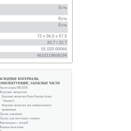
Есть
Есть
Есть
72 х 36,5 х 57,5
20,7 / 22,7
01.020.00066
4610119608194
АСХОДНЫЕ МАТЕРИАЛЫ,
ОМПЛЕКТУЮЩИЕ, ЗАПАСНЫЕ ЧАСТИ
Аксессуары REZER
Ведущие звездочки
Ведущие звездочки Rezer Rancher (класс
"Эконом")
Ведущие звездочки для универсального
применения
Диски алмазные
Диски для заточных станков
Картриджи с леской
Клинья валочные