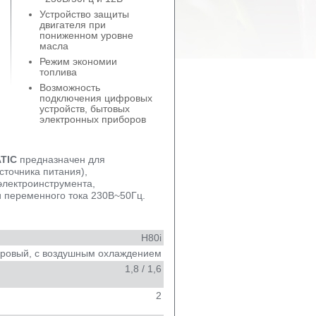
Устройство защиты
двигателя при
пониженном уровне
масла
Режим экономии
топлива
Возможность
подключения цифровых
устройств, бытовых
электронных приборов
ATIC
предназначен для
сточника питания),
электроинструмента,
и переменного тока 230В~50Гц.
H80i
дровый, с воздушным охлаждением
1,8 / 1,6
2