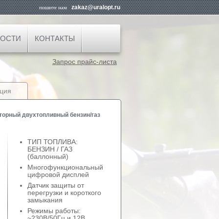
zakaz@uralopt.ru
пишите нам
ОСТИ
КОНТАКТЫ
Запрос прайс-листа
ция
торный двухтопливный бензин/газ
ТИП ТОПЛИВА:
БЕНЗИН / ГАЗ
(баллонный)
Многофункциональный
цифровой дисплей
Датчик защиты от
перегрузки и короткого
замыкания
Режимы работы:
~230В/50Гц и 12В