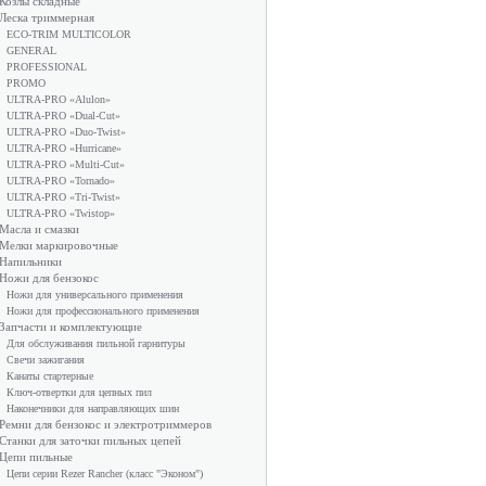
Козлы складные
Леска триммерная
ECO-TRIM MULTICOLOR
GENERAL
PROFESSIONAL
PROMO
ULTRA-PRO «Alulon»
ULTRA-PRO «Dual-Cut»
ULTRA-PRO «Duo-Twist»
ULTRA-PRO «Hurricane»
ULTRA-PRO «Multi-Cut»
ULTRA-PRO «Tornado»
ULTRA-PRO «Tri-Twist»
ULTRA-PRO «Twistop»
Масла и смазки
Мелки маркировочные
Напильники
Ножи для бензокос
Ножи для универсального применения
Ножи для профессионального применения
Запчасти и комплектующие
Для обслуживания пильной гарнитуры
Свечи зажигания
Канаты стартерные
Ключ-отвертки для цепных пил
Наконечники для направляющих шин
Ремни для бензокос и электротриммеров
Станки для заточки пильных цепей
Цепи пильные
Цепи серии Rezer Rancher (класс "Эконом")