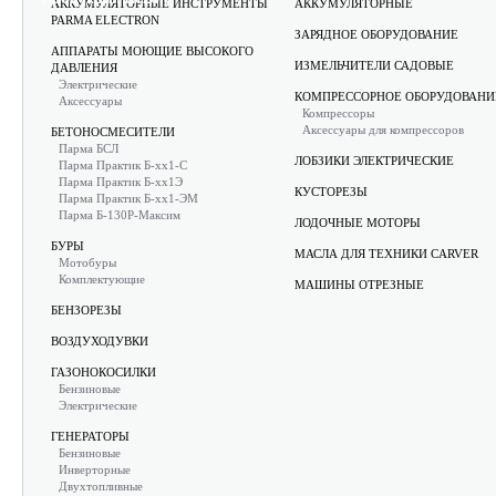
АККУМУЛЯТОРНЫЕ ИНСТРУМЕНТЫ
АККУМУЛЯТОРНЫЕ
PARMA ELECTRON
ЗАРЯДНОЕ ОБОРУДОВАНИЕ
АППАРАТЫ МОЮЩИЕ ВЫСОКОГО
ИЗМЕЛЬЧИТЕЛИ САДОВЫЕ
ДАВЛЕНИЯ
Электрические
КОМПРЕССОРНОЕ ОБОРУДОВАНИ
Аксессуары
Компрессоры
Аксессуары для компрессоров
БЕТОНОСМЕСИТЕЛИ
Парма БСЛ
ЛОБЗИКИ ЭЛЕКТРИЧЕСКИЕ
Парма Практик Б-хх1-С
Парма Практик Б-хх1Э
КУСТОРЕЗЫ
Парма Практик Б-хх1-ЭМ
Парма Б-130Р-Максим
ЛОДОЧНЫЕ МОТОРЫ
БУРЫ
МАСЛА ДЛЯ ТЕХНИКИ CARVER
Мотобуры
Комплектующие
МАШИНЫ ОТРЕЗНЫЕ
БЕНЗОРЕЗЫ
ВОЗДУХОДУВКИ
ГАЗОНОКОСИЛКИ
Бензиновые
Электрические
ГЕНЕРАТОРЫ
Бензиновые
Инверторные
Двухтопливные