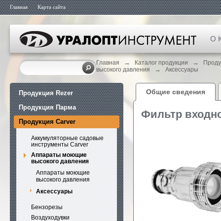
Главная
Карта сайта
О 
→
→
Главная
Каталог продукции
Проду
→
высокого давления
Аксессуары
Общие сведения
Продукция Rezer
Продукция Парма
Фильтр входн
Продукция Carver
Аккумуляторные садовые
инструменты Carver
Аппараты моющие
высокого давления
Аппараты моющие
высокого давления
Аксессуары
Бензорезы
Воздуходувки