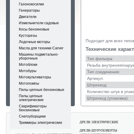
Газонокосилки
Генераторы
Двигатели
Измельчители садовые
Косы бензиновые
Кусторезы
Подходит для всех типо
Лодочные моторы
Масла для техники Carver
Технические харак
Машины подметально-
уборочные
Тип фильтра:
Мотоблоки
Резьба внутреняя/нару
Мотобуры
Тип соединения:
Мотокультиваторы
Артикул:
Мотопомпы
Штрихкод:
Пилы цепные бензиновые
Количество штук в упак
Пилы цепные
Штрихкод (упаковка):
электрические
Скарификаторы
бензиновые
Снегоуборщики
АККУМУЛЯТОРНЫЕ САДОВЫЕ
ДРЕЛИ ЭЛЕКТРИЧЕСКИЕ
Триммеры электрические
ИНСТРУМЕНТЫ CARVER
ДРЕЛИ-ШУРУПОВЕРТЫ
Продукция Rezoil