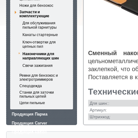
Ножи для бензокос
Запчасти и
комплектующие
Для обслуживания
пильной гарнитуры
Канаты стартерные
Ключ-отвертки для
цепных пил
Сменный нако
Наконечники для
направляющих шин
цельнометаллич
Свечи зажигания
заклепкой, что о
Ремни для бензокос и
Поставляется в к
электротриммеров
Спецодежда
Технически
Станки для заточки
пильных цепей
Цепи пильные
Для шин::
Артикул:
Продукция Парма
Штрихкод:
Продукция Carver
Продукция Rezoil