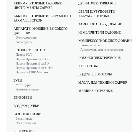
АККУМУЛЯТОРНЫЕ САДОВЫЕ
ДРЕЛИ ЭЛЕКТРИЧЕСКИЕ
ИНСТРУМЕНТЫ CARVER
ДРЕЛИ-ШУРУПОВЕРТЫ
АККУМУЛЯТОРНЫЕ ИНСТРУМЕНТЫ
АККУМУЛЯТОРНЫЕ
PARMA ELECTRON
ЗАРЯДНОЕ ОБОРУДОВАНИЕ
АППАРАТЫ МОЮЩИЕ ВЫСОКОГО
ИЗМЕЛЬЧИТЕЛИ САДОВЫЕ
ДАВЛЕНИЯ
Электрические
КОМПРЕССОРНОЕ ОБОРУДОВАНИ
Аксессуары
Компрессоры
Аксессуары для компрессоров
БЕТОНОСМЕСИТЕЛИ
Парма БСЛ
ЛОБЗИКИ ЭЛЕКТРИЧЕСКИЕ
Парма Практик Б-хх1-С
Парма Практик Б-хх1Э
КУСТОРЕЗЫ
Парма Практик Б-хх1-ЭМ
Парма Б-130Р-Максим
ЛОДОЧНЫЕ МОТОРЫ
БУРЫ
МАСЛА ДЛЯ ТЕХНИКИ CARVER
Мотобуры
Комплектующие
МАШИНЫ ОТРЕЗНЫЕ
БЕНЗОРЕЗЫ
ВОЗДУХОДУВКИ
ГАЗОНОКОСИЛКИ
Бензиновые
Электрические
ГЕНЕРАТОРЫ