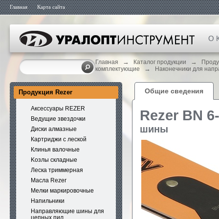
Главная
Карта сайта
О 
→
→
Главная
Каталог продукции
Проду
→
комплектующие
Наконечники для нап
Общие сведения
Продукция Rezer
Аксессуары REZER
Rezer BN 6
Ведущие звездочки
шины
Диски алмазные
Картриджи с леской
Клинья валочные
Kозлы складные
Леска триммерная
Масла Rezer
Мелки маркировочные
Напильники
Направляющие шины для
цепных пил