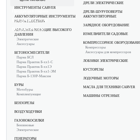
АККУМУЛЯТОРНЫЕ САДОВЫЕ
ДРЕЛИ ЭЛЕКТРИЧЕСКИЕ
ИНСТРУМЕНТЫ CARVER
Продукция Парма
ДРЕЛИ-ШУРУПОВЕРТЫ
АККУМУЛЯТОРНЫЕ ИНСТРУМЕНТЫ
АККУМУЛЯТОРНЫЕ
Продукция Carver
PARMA ELECTRON
ЗАРЯДНОЕ ОБОРУДОВАНИЕ
Продукция Rezoil
АППАРАТЫ МОЮЩИЕ ВЫСОКОГО
ИЗМЕЛЬЧИТЕЛИ САДОВЫЕ
ДАВЛЕНИЯ
Электрические
КОМПРЕССОРНОЕ ОБОРУДОВАНИ
Аксессуары
Компрессоры
Аксессуары для компрессоров
БЕТОНОСМЕСИТЕЛИ
Парма БСЛ
ЛОБЗИКИ ЭЛЕКТРИЧЕСКИЕ
Парма Практик Б-хх1-С
Парма Практик Б-хх1Э
КУСТОРЕЗЫ
Парма Практик Б-хх1-ЭМ
Парма Б-130Р-Максим
ЛОДОЧНЫЕ МОТОРЫ
БУРЫ
МАСЛА ДЛЯ ТЕХНИКИ CARVER
Мотобуры
Комплектующие
МАШИНЫ ОТРЕЗНЫЕ
БЕНЗОРЕЗЫ
ВОЗДУХОДУВКИ
ГАЗОНОКОСИЛКИ
Бензиновые
Электрические
ГЕНЕРАТОРЫ