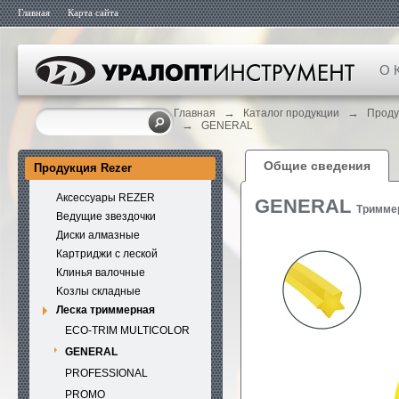
Главная
Карта сайта
О 
→
→
Главная
Каталог продукции
Проду
→
GENERAL
Общие сведения
Продукция Rezer
Аксессуары REZER
GENERAL
Тримме
Ведущие звездочки
Диски алмазные
Картриджи с леской
Клинья валочные
Kозлы складные
Леска триммерная
ECO-TRIM MULTICOLOR
GENERAL
PROFESSIONAL
PROMO