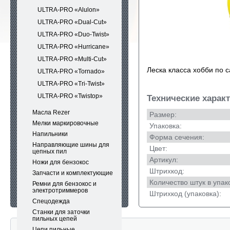
ULTRA-PRO «Alulon»
ULTRA-PRO «Dual-Cut»
ULTRA-PRO «Duo-Twist»
ULTRA-PRO «Hurricane»
ULTRA-PRO «Multi-Cut»
Леска класса хобби по 
ULTRA-PRO «Tornado»
ULTRA-PRO «Tri-Twist»
ULTRA-PRO «Twistop»
Технические харак
Масла Rezer
Размер:
Мелки маркировочные
Упаковка:
Напильники
Форма сечения:
Направляющие шины для
Цвет:
цепных пил
Артикул:
Ножи для бензокос
Штрихкод:
Запчасти и комплектующие
Количество штук в упак
Ремни для бензокос и
электротриммеров
Штрихкод (упаковка):
Спецодежда
Станки для заточки
пильных цепей
Цепи пильные