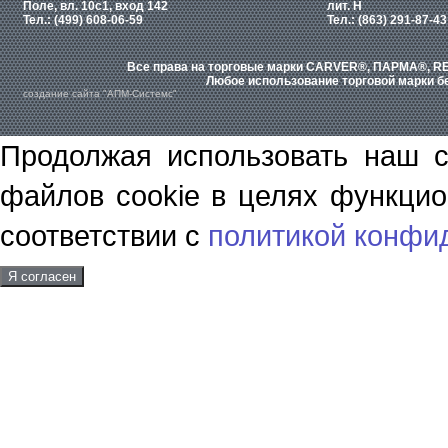
Поле, вл. 10с1, вход 142
лит. Н
Тел.: (499) 608-06-59
Тел.: (863) 291-87-43
Все права на торговые марки CARVER®, ПАРМА®, RE
Любое использование торговой марки бе
создание сайта "АПМ-Системс"
Продолжая использовать наш с
файлов cookie в целях функцио
соответствии с
политикой конфи
Я согласен