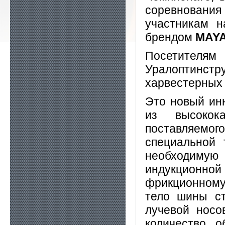
соревнования
участникам 
брендом
MAY
Посетител
Уралоптинс
харвестерных
Это новый ин
из высокока
поставляемог
специальной 
необходимую
индукционной 
фрикционному
тело шины ст
лучевой носо
количество о