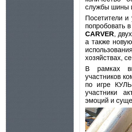
службы шины 
Посетители и 
попробовать в
CARVER
, дву
а также новую
использован
хозяйствах, с
В рамках вы
участников ко
по игре КУЛЬ
участники ак
эмоций и суще