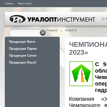
Главная
Карта сайта
О 
→
Главная
Новости
Продукция Rezer
ЧЕМПИОНА
Продукция Парма
2023»
Продукция Carver
Продукция Rezoil
С 9
обл
Чем
опе
гид
Компания «У
Чемпионате, 